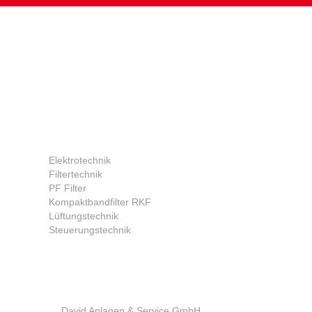
SUCHBEGRIFFE:
Elektrotechnik
Filtertechnik
PF Filter
Kompaktbandfilter RKF
Lüftungstechnik
Steuerungstechnik
ADRESSE:
David Anlagen & Service GmbH